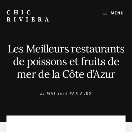
Passer
au
CHIC
MENU
contenu
RIVIERA
Le
meilleur
de
Les Meilleurs restaurants
la
Côte
de poissons et fruits de
d'Azur
:
mer de la Côte d’Azur
Restaurants,
Plages,
Sorties
27 MAI 2019
PAR
ALEX