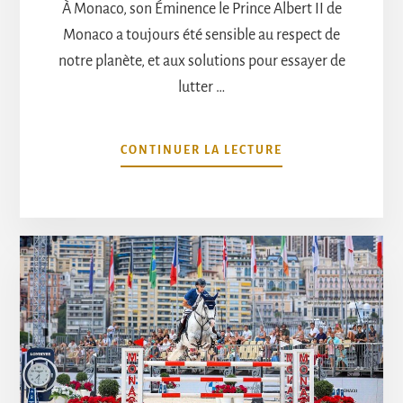
À Monaco, son Éminence le Prince Albert II de
Monaco a toujours été sensible au respect de
notre planète, et aux solutions pour essayer de
lutter …
À
CONTINUER LA LECTURE
PROPOSL’ART
DANS
LE
RESPECT
DE
LA
PLANÈTE,
S’INVITE
AU
JUMPING
DE
MONTE-