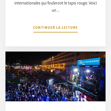
internationales qui fouleront le tapis rouge. Voici
un …
À
CONTINUER LA LECTURE
PROPOSLES
CÉLÉBRITÉS
LES
PLUS
ATTENDUES
AU
FESTIVAL
DE
CANNES
2024