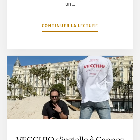
un …
À
CONTINUER LA LECTURE
PROPOSLES
CÉLÉBRITÉS
LES
PLUS
ATTENDUES
AU
FESTIVAL
DE
CANNES
2024
VECCHIO s’installe à Cannes