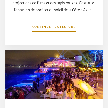
projections de films et des tapis rouges. C'est aussi
l'occasion de profiter du soleil de la Côte d'Azur …
À
CONTINUER LA LECTURE
PROPOSLES
10
PLAGES
DU
FESTIVAL
DE
CANNES
2024