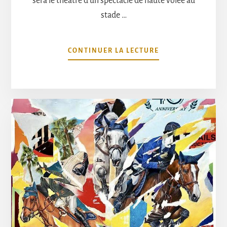
sera le théâtre d’un spectacle de haute volée au
stade …
À
CONTINUER LA LECTURE
PROPOSJUMPING
2023
:
LES
MEILLEURS
CAVALIERS
DU
MONDE
SERONT
PRÉSENTS