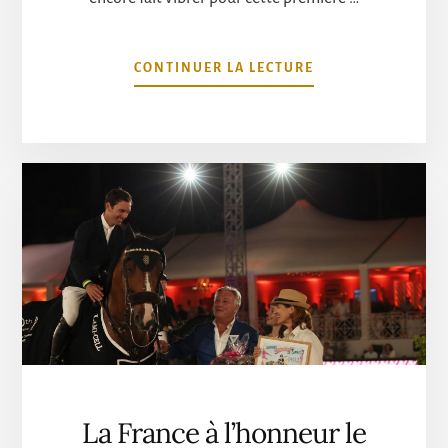
À
CONTINUER LA LECTURE
PROPOSJUMPING
DE
CANNES
2023
:
DEUXIÈME
JOUR
La France à l’honneur le