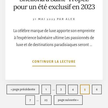
GLOBAL
pour un été exclusif en 2023
CHAMPIONS
TOUR
31 MAI 2023
PAR
ALEX
La célèbre marque de luxe apporte son empreinte
à l'expérience balnéaire ultime Les passionnés de
luxe et de destinations paradisiaques seront …
À
CONTINUER LA LECTURE
PROPOSDIOR
S’ASSOCIE
AVEC
LA
Pages
PLAGE
…
Aller
Page
Page
Page
Page
Page
«
page précédente
1
3
4
5
6
SHELLONA
provisoires
à
Pages
À
…
la
Page
Page
Aller
7
25
page suivante »
omises
SAINT-
provisoires
à