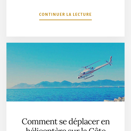
À
CONTINUER LA LECTURE
PROPOSLOUEZ
UN
BATEAU
SANS
PERMIS
SUR
LA
CÔTE
D’AZUR
Comment se déplacer en