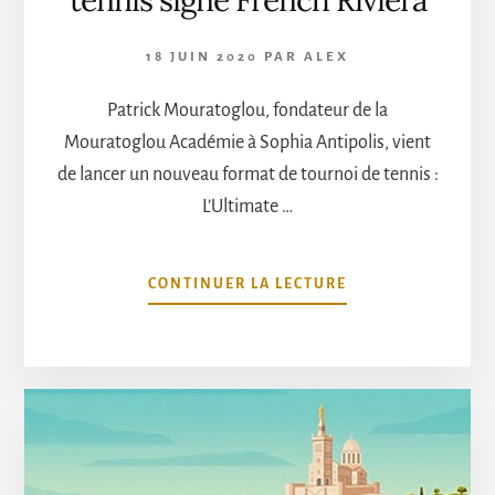
18 JUIN 2020
PAR
ALEX
Patrick Mouratoglou, fondateur de la
Mouratoglou Académie à Sophia Antipolis, vient
de lancer un nouveau format de tournoi de tennis :
L’Ultimate …
À
CONTINUER LA LECTURE
PROPOSL’UTS,
LE
NOUVEAU
TOURNOI
DE
TENNIS
SIGNÉ
FRENCH