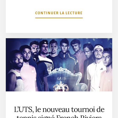
À
CONTINUER LA LECTURE
PROPOSUNE
PISCINE
NATURELLE
ET
BIOLOGIQUE
SUR
LA
CÔTE
D’AZUR
L’UTS, le nouveau tournoi de
tennis signé French Riviera