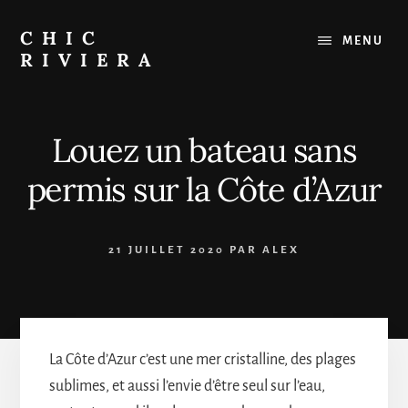
Passer
au
CHIC
MENU
contenu
RIVIERA
Le
meilleur
de
Louez un bateau sans
la
Côte
permis sur la Côte d’Azur
d'Azur
:
Restaurants,
21 JUILLET 2020
PAR
ALEX
Plages,
Sorties
La Côte d’Azur c’est une mer cristalline, des plages
sublimes, et aussi l’envie d’être seul sur l’eau,