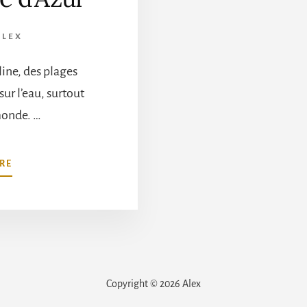
ALEX
line, des plages
sur l’eau, surtout
monde. …
À
RE
PROPOSLOUEZ
UN
BATEAU
SANS
PERMIS
SUR
LA
Copyright © 2026 Alex
CÔTE
D’AZUR