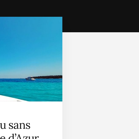
u sans
e d’Azur