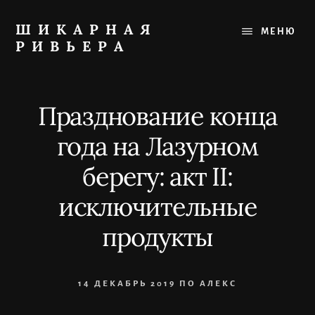
Skip
to
ШИКАРНАЯ
МЕНЮ
content
РИВЬЕРА
Лучшее
на
Французской
Празднование конца
Ривьере:
рестораны,
года на Лазурном
пляжи,
прогулки
берегу: акт II:
исключительные
продукты
14 ДЕКАБРЬ 2019
ПО
АЛЕКС