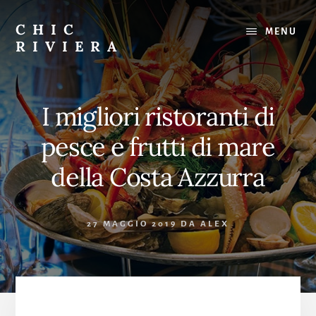
Skip
to
CHIC
MENU
content
RIVIERA
Il
meglio
della
I migliori ristoranti di
Costa
Azzurra
pesce e frutti di mare
:
Ristoranti,
della Costa Azzurra
spiagge,
gite
27 MAGGIO 2019
DA
ALEX