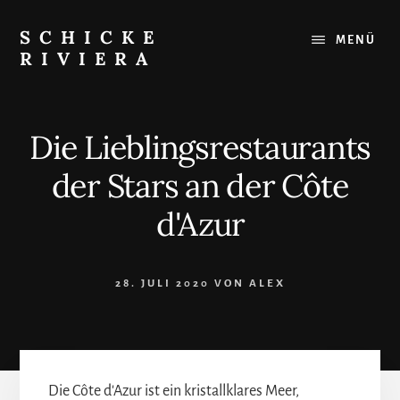
Skip
to
SCHICKE
MENÜ
content
RIVIERA
Das
Beste
an
Die Lieblingsrestaurants
der
Côte
der Stars an der Côte
d'Azur:
Restaurants,
d'Azur
Strände,
Ausflugsziele
28. JULI 2020
VON
ALEX
Die Côte d'Azur ist ein kristallklares Meer,