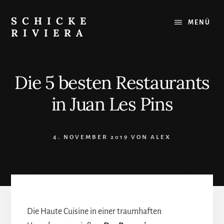
Skip
to
SCHICKE
MENÜ
content
RIVIERA
Das
Beste
an
Die 5 besten Restaurants
der
Côte
in Juan Les Pins
d'Azur:
Restaurants,
Strände,
4. NOVEMBER 2019
VON
ALEX
Ausflugsziele
Die Haute Cuisine in einer traumhaften