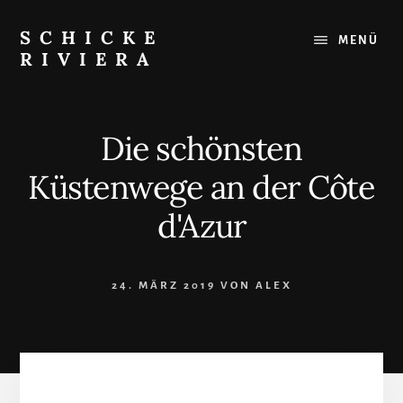
Skip
to
SCHICKE
MENÜ
content
RIVIERA
Das
Beste
an
Die schönsten
der
Côte
Küstenwege an der Côte
d'Azur:
Restaurants,
d'Azur
Strände,
Ausflugsziele
24. MÄRZ 2019
VON
ALEX