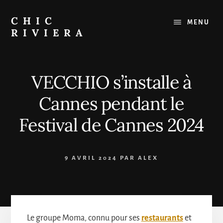
Passer
au
CHIC
MENU
contenu
RIVIERA
Le
meilleur
de
VECCHIO s’installe à
la
Côte
Cannes pendant le
d'Azur
:
Festival de Cannes 2024
Restaurants,
Plages,
Sorties
9 AVRIL 2024
PAR
ALEX
Le groupe Moma, connu pour ses
restaurants
et