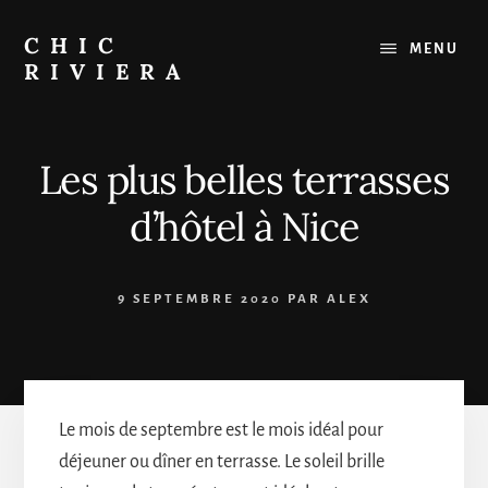
Passer
au
CHIC
MENU
contenu
RIVIERA
Le
meilleur
de
Les plus belles terrasses
la
Côte
d’hôtel à Nice
d'Azur
:
Restaurants,
9 SEPTEMBRE 2020
PAR
ALEX
Plages,
Sorties
Le mois de septembre est le mois idéal pour
déjeuner ou dîner en terrasse. Le soleil brille