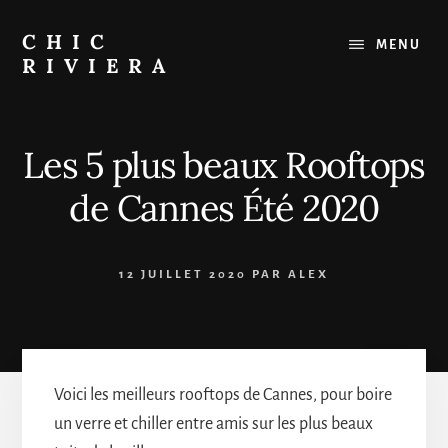
Passer
au
CHIC
MENU
contenu
RIVIERA
Le
meilleur
de
Les 5 plus beaux Rooftops
la
Côte
de Cannes Été 2020
d'Azur
:
Restaurants,
12 JUILLET 2020
PAR
ALEX
Plages,
Sorties
Voici les meilleurs rooftops de Cannes, pour boire
un verre et chiller entre amis sur les plus beaux