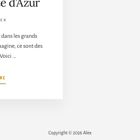
te d’Azur
LEX
t dans les grands
magine, ce sont des
 Voici …
À
RE
PROPOSLES
PLUS
BELLES
TERRASSES
D’HÔTELS
DE
LA
Copyright © 2026 Alex
CÔTE
D’AZUR