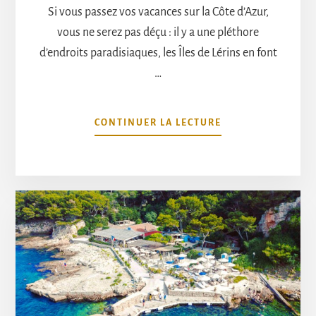
Si vous passez vos vacances sur la Côte d’Azur,
vous ne serez pas déçu : il y a une pléthore
d’endroits paradisiaques, les Îles de Lérins en font
…
À
CONTINUER LA LECTURE
PROPOSLA
GUÉRITE
CANNES
:
DÉJEUNEZ
SUR
UNE
ÎLE