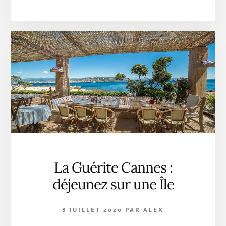
NIKKI
BEACH
DE
RETOUR
À
CANNES
AVEC
LUCIA
:
UN
NOUVEAU
RESTAURANT
ITALIEN
SUR
LA
La Guérite Cannes :
CROISETTE
déjeunez sur une Île
8 JUILLET 2020
PAR
ALEX