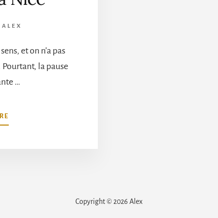
R
ALEX
 sens, et on n’a pas
Pourtant, la pause
ante …
À
RE
PROPOSNESPO,
LE
RESTAURANT
IDÉAL
POUR
DÉJEUNER
À
Copyright © 2026 Alex
NICE