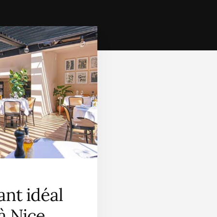
ant idéal
à Nice