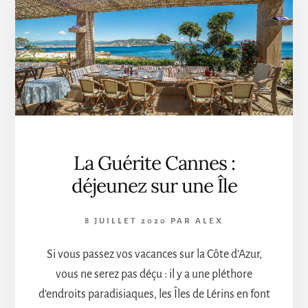
PLUS
BRANCHÉES
DE
LA
CÔTE
D’AZUR
ÉTÉ
2020
La Guérite Cannes :
déjeunez sur une Île
8 JUILLET 2020
PAR
ALEX
Si vous passez vos vacances sur la Côte d’Azur,
vous ne serez pas déçu : il y a une pléthore
d’endroits paradisiaques, les Îles de Lérins en font