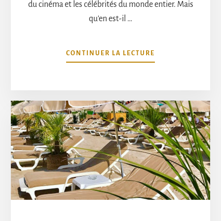
du cinéma et les célébrités du monde entier. Mais
qu'en est-il …
À
CONTINUER LA LECTURE
PROPOSLES
PLAGES
PRIVÉES
OUVERTES
DU
FESTIVAL
DE
CANNES
2023