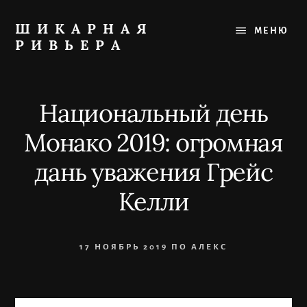
Skip
to
ШИКАРНАЯ
МЕНЮ
content
РИВЬЕРА
Лучшее
на
Французской
Национальный день
Ривьере:
рестораны,
Монако 2019: огромная
пляжи,
прогулки
дань уважения Грейс
Келли
17 НОЯБРЬ 2019
ПО
АЛЕКС