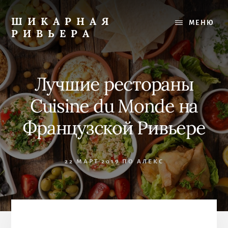
Skip
to
ШИКАРНАЯ
МЕНЮ
content
РИВЬЕРА
Лучшее
на
Французской
Лучшие рестораны
Ривьере:
рестораны,
Cuisine du Monde на
пляжи,
прогулки
Французской Ривьере
22 МАРТ 2019
ПО
АЛЕКС