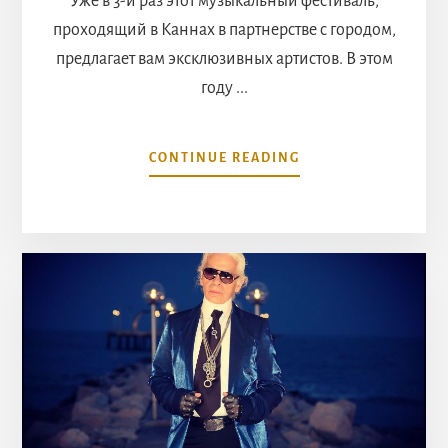
Уже в 3-й раз этот музыкальный фестиваль,
проходящий в Каннах в партнерстве с городом,
предлагает вам эксклюзивных артистов. В этом
году ...
ABOUT
CONTINUE READING
ФЕСТИВАЛЬ
MUSIQUES
CROISÉES
В
КАННАХ,
МОДНЫЙ
ФЕСТИВАЛЬ
ФРАНЦУЗСКОЙ
РИВЬЕРЫ