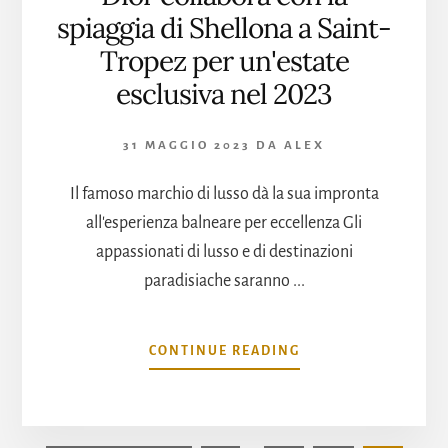
GLOBAL
spiaggia di Shellona a Saint-
CHAMPIONS
TOUR
Tropez per un'estate
esclusiva nel 2023
31 MAGGIO 2023
DA
ALEX
Il famoso marchio di lusso dà la sua impronta
all'esperienza balneare per eccellenza Gli
appassionati di lusso e di destinazioni
paradisiache saranno ...
INFODIOR
CONTINUE READING
COLLABORA
CON
LA
SPIAGGIA