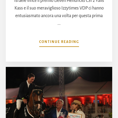
Israele vince il premio Lieven Hendricks CSI 2 Yalis
Kass e il suo meraviglioso Izzytimes VDP ci hanno
entusiasmato ancora una volta per questa prima
...
INFOSALTO
CONTINUE READING
DI
CANNES
2023:
SECONDO
GIORNO