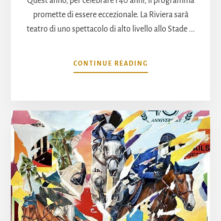
Quest'anno, per celebrare i 40 anni, il programma
promette di essere eccezionale. La Riviera sarà
teatro di uno spettacolo di alto livello allo Stade ...
INFOSALTO
CONTINUE READING
2023:
CI
SARANNO
I
MIGLIORI
CAVALIERI
DEL
MONDO