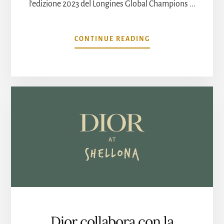
l'edizione 2023 del Longines Global Champions ...
INFOJUMPING
CONTINUE READING
DE
CANNES
2023
CELEBRA
IL
SUO
40°
ANNIVERSARIO:
UNA
RICCA
STORIA
DI
PASSIONE
EQUESTRE
NEL
LONGINES
Dior collabora con la