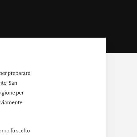
 per preparare
nte, San
ragione per
ovviamente
orno fu scelto