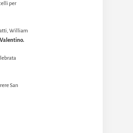
elli per
atti, William
 Valentino.
elebrata
rrere San