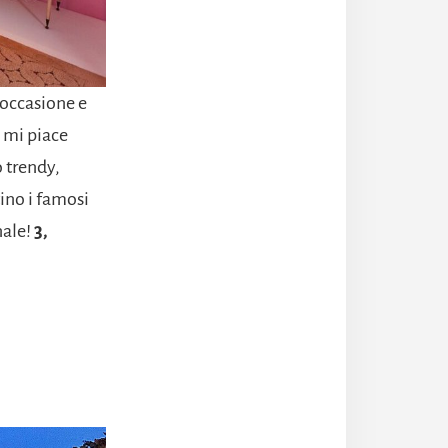
'occasione e
e mi piace
o trendy,
tino i famosi
nale!
3,