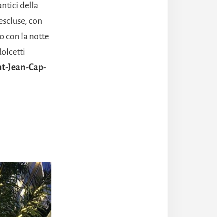
ntici della
escluse, con
o con la notte
olcetti
nt-Jean-Cap-