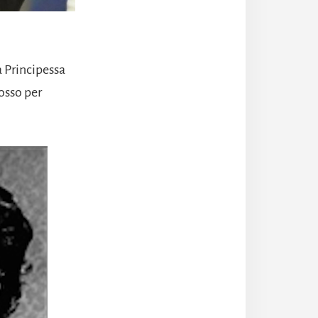
a Principessa
osso per