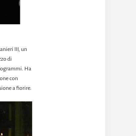
nieri III, un
zzo di
i programmi. Ha
ione con
ione a fiorire.