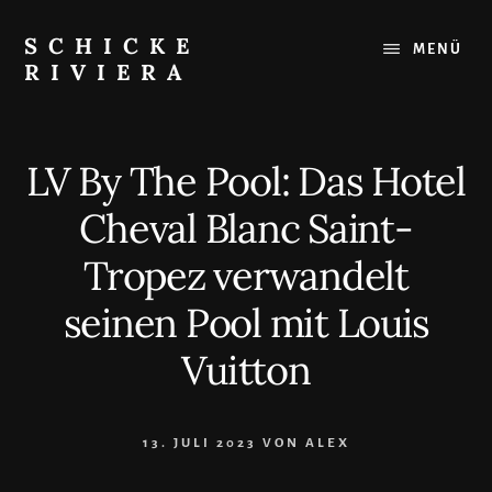
Skip
to
SCHICKE
MENÜ
content
RIVIERA
Das
Beste
an
LV By The Pool: Das Hotel
der
Côte
Cheval Blanc Saint-
d'Azur:
Restaurants,
Tropez verwandelt
Strände,
seinen Pool mit Louis
Ausflugsziele
Vuitton
13. JULI 2023
VON
ALEX