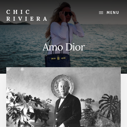
Skip
to
CHIC
MENU
content
RIVIERA
Il
meglio
della
Amo Dior
Costa
Azzurra
:
Ristoranti,
spiagge,
gite