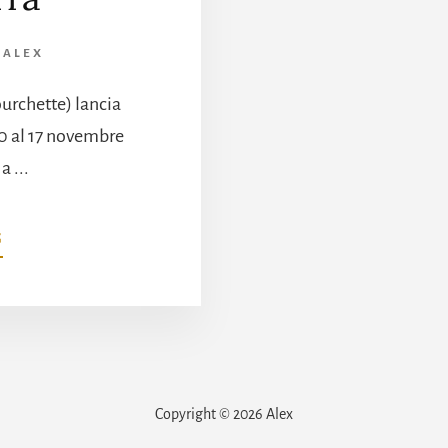
A
ALEX
ourchette) lancia
0 al 17 novembre
 ...
INFORITORNO
G
AL
RISTORANTE
IN
COSTA
AZZURRA
Copyright © 2026 Alex