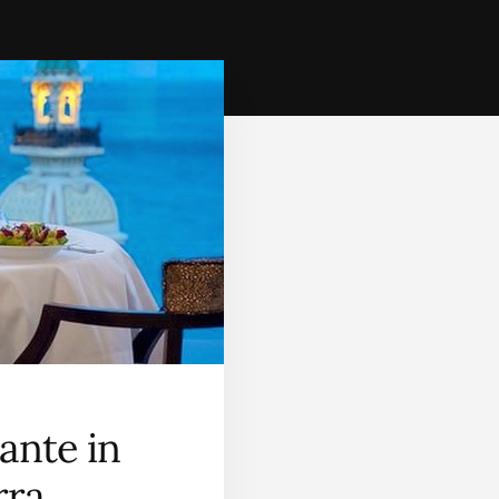
rante in
rra