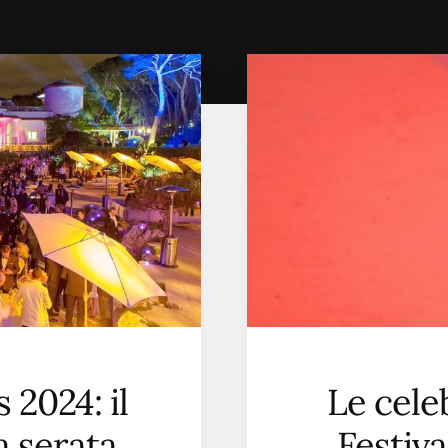
 2024: il
Le celeb
 serata
Festiv