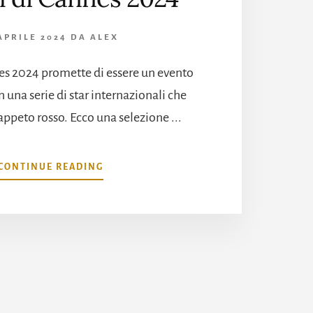
 APRILE 2024
DA
ALEX
nnes 2024 promette di essere un evento
una serie di star internazionali che
tappeto rosso. Ecco una selezione ...
INFOLE
CONTINUE READING
CELEBRITÀ
PIÙ
ATTESE
AL
FESTIVAL
DI
CANNES
2024