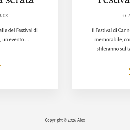
LEX
11
le del Festival di
Il Festival di Ca
 un evento ...
memorabile, con 
sfileranno sul 
INFOFESTIVAL
G
DI
CANNES
2024:
IL
PROGRAMMA
DELLA
SERATA
Copyright © 2026 Alex