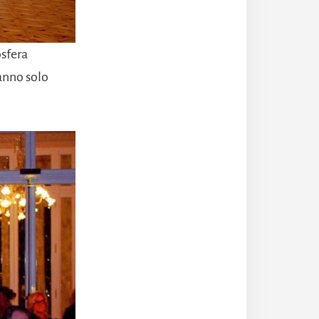
osfera
ranno solo