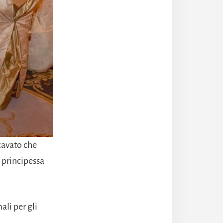
cavato che
 principessa
ali per gli