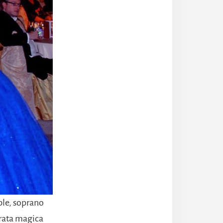
ble, soprano
erata magica