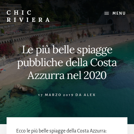
Skip
to
CHIC
MENU
content
RIVIERA
Il
meglio
della
Le più belle spiagge
Costa
Azzurra
pubbliche della Costa
:
Ristoranti,
Azzurra nel 2020
spiagge,
gite
17 MARZO 2019
DA
ALEX
Ecco le più belle spiagge della Costa Azzurra: