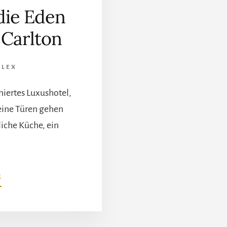
die Eden
 Carlton
ALEX
iniertes Luxushotel,
seine Türen gehen
liche Küche, ein
ÜBERGÖNNEN
G
SIE
SICH
DIE
EDEN