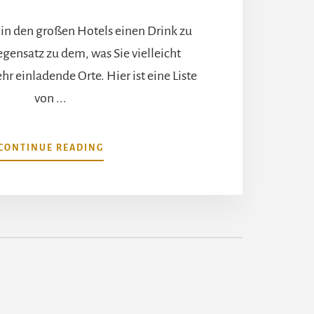
, in den großen Hotels einen Drink zu
ensatz zu dem, was Sie vielleicht
ehr einladende Orte. Hier ist eine Liste
von ...
ÜBERDIE
CONTINUE READING
SCHÖNSTEN
HOTELTERRASSEN
AN
DER
CÔTE
D'AZUR