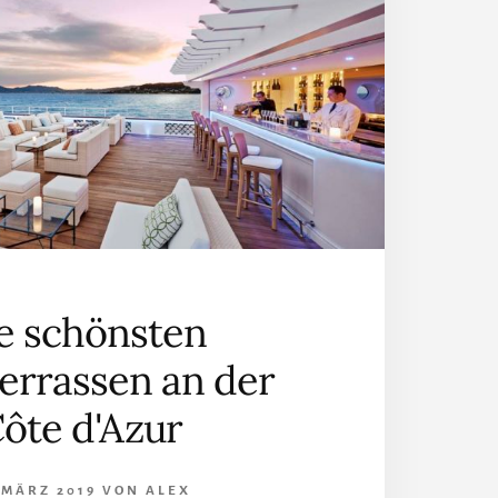
e schönsten
errassen an der
ôte d'Azur
 MÄRZ 2019
VON
ALEX