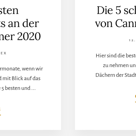
sten
Die 5 s
s an der
von Can
mer 2020
12
LEX
Hier sind die bes
zu nehmen und
rmonate, wenn wir
Dächern der Stadt
mit Blick auf das
5 besten und ...
ÜBERTOP
G
5
DER
BESTEN