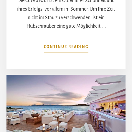
Die Côte d'Azur ist ein Opfer ihrer Schönheit und
ihres Erfolgs, vor allem im Sommer. Um Ihre Zeit
nicht im Stau zu verschwenden, ist ein
Hubschrauber eine gute Möglichkeit, ...
ÜBERWIE
CONTINUE READING
KANN
MAN
AN
DER
CÔTE
D'AZUR
MIT
DEM
HUBSCHRAUBER
REISEN?