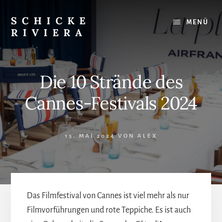
Skip
to
SCHICKE
MENÜ
content
RIVIERA
Das
Beste
an
Die 10 Strände des
der
Côte
Cannes-Festivals 2024
d'Azur:
Restaurants,
Strände,
15. MAI 2024
VON
ALEX
Ausflugsziele
Das Filmfestival von Cannes ist viel mehr als nur
Filmvorführungen und rote Teppiche. Es ist auch