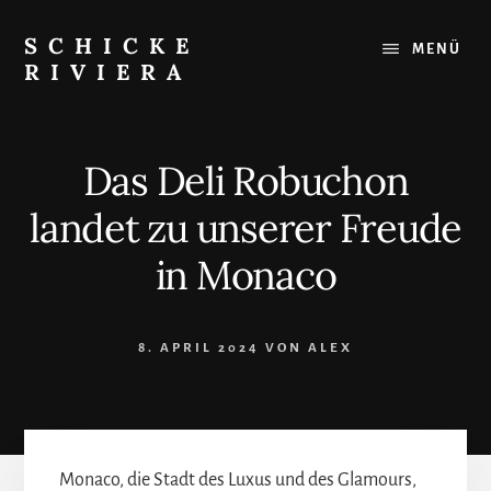
Skip
to
SCHICKE
MENÜ
content
RIVIERA
Das
Beste
an
Das Deli Robuchon
der
Côte
landet zu unserer Freude
d'Azur:
Restaurants,
in Monaco
Strände,
Ausflugsziele
8. APRIL 2024
VON
ALEX
Monaco, die Stadt des Luxus und des Glamours,