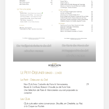
Die Karte des Menüs der
Die Heißgetränkekarte des deli
Mittagsgerichte des deli
robuchon monaco
robuchon monaco