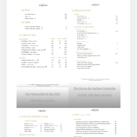
Die Karte der kalten Getränke
Die Wasserkarte des Deli
im deli robuchon monaco
robuchon monaco