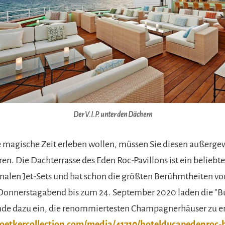
Der V.I.P. unter den Dächern
 magische Zeit erleben wollen, müssen Sie diesen außerg
en. Die Dachterrasse des Eden Roc-Pavillons ist ein beliebt
onalen Jet-Sets und hat schon die größten Berühmtheiten
Donnerstagabend bis zum 24. September 2020 laden die "B
nde dazu ein, die renommiertesten Champagnerhäuser zu e
oetkercollection.com/media/41710/hotelducapedenroc-