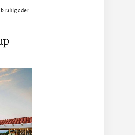
ob ruhig oder
ap