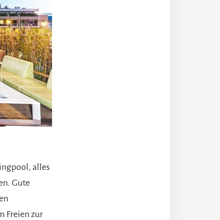
ngpool, alles
en. Gute
hen
m Freien zur