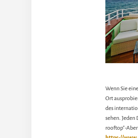
Wenn Sie eine
Ort ausprobier
des internati
sehen. Jeden 
rooftop"-Abe
https://www.