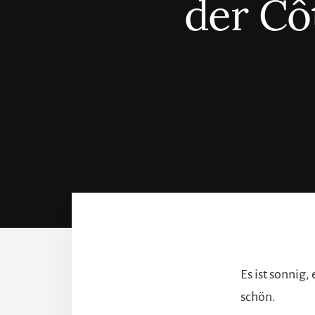
der Cô
Es ist sonnig,
schön.