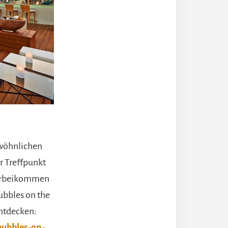
ewöhnlichen
er Treffpunkt
 vorbeikommen
ubbles on the
ntdecken:
bubbles-on-