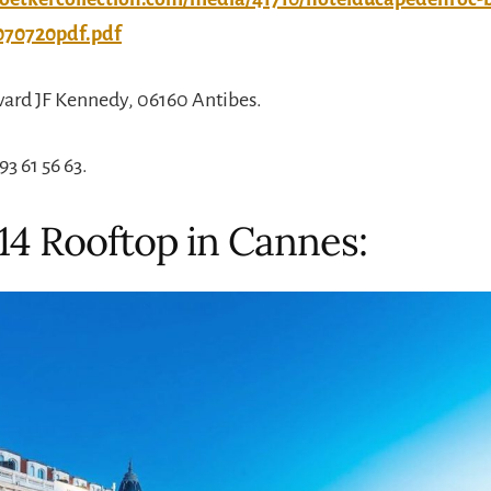
070720pdf.pdf
vard JF Kennedy, 06160 Antibes.
93 61 56 63.
14 Rooftop in Cannes: