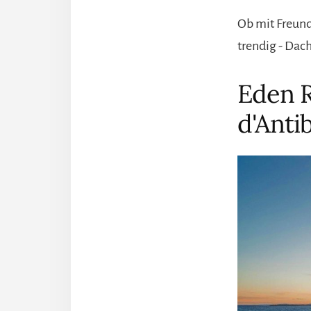
Ob mit Freund
trendig - Dac
Eden 
d'Antib