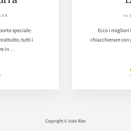
LEX
12
porto speciale:
Ecco i migliori
attutto, tutti i
chiacchierare con gl
e in ...
INFOUN
G
DECONFINAMENTO
CHIC
IN
COSTA
AZZURRA
Copyright © 2026 Alex