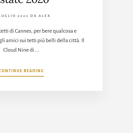
 LUGLIO 2020
DA
ALEX
 tetti di Cannes, per bere qualcosa e
i amici sui tetti più belli della città. Il
Cloud Nine di ...
INFOI
CONTINUE READING
5
TETTI
PIÙ
BELLI
DI
CANNES
ESTATE
2020