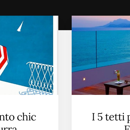
to chic
I 5 tetti
urra
E