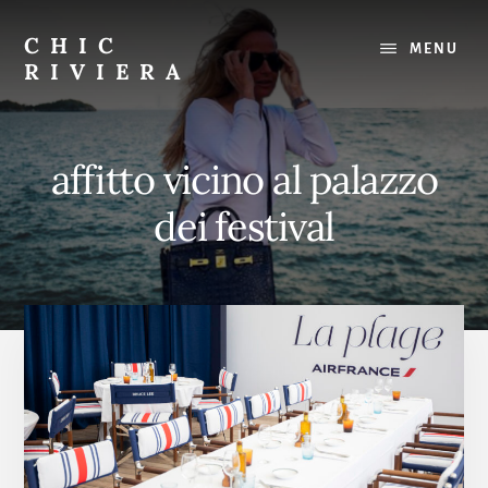
Skip
to
CHIC
MENU
content
RIVIERA
Il
meglio
della
affitto vicino al palazzo
Costa
Azzurra
dei festival
:
Ristoranti,
spiagge,
gite