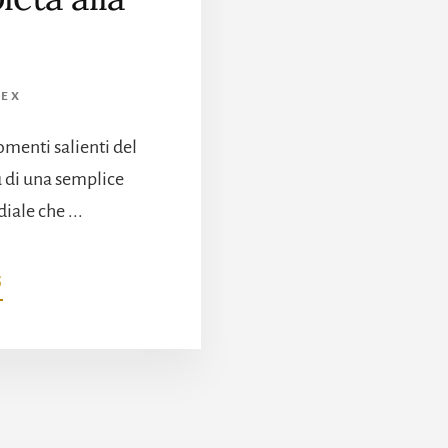
LEX
menti salienti del
ù di una semplice
ale che ...
INFOGRAN
G
PREMIO
DI
MONACO
2024
GUIDA
COMPLETA
ALLA